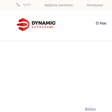
*7171
Bağlama izlənilməsi
Məntəqələr
О Нас
Bütün