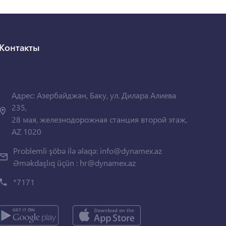
Контакты
Адрес: Азербайджан, Баку, ул. Дилара Алиева
235,
28 мая, железнодорожная станция второй этаж,
AZ 1020
Problemli şöbə ilə əlaqə:
info@dynamex.az
Əməkdaşlıq üçün :
hr@dynamex.az
*7171