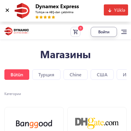
Dynamex Express
Yüklə
Türkiyə və ABŞ-dan çatdırılma
Войти
Магазины
Bütün
Турция
Chine
США
Исп
Категории