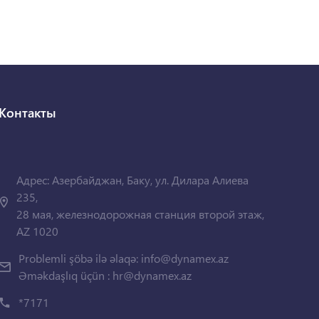
Контакты
Адрес: Азербайджан, Баку, ул. Дилара Алиева
235,
28 мая, железнодорожная станция второй этаж,
AZ 1020
Problemli şöbə ilə əlaqə:
info@dynamex.az
Əməkdaşlıq üçün :
hr@dynamex.az
*7171