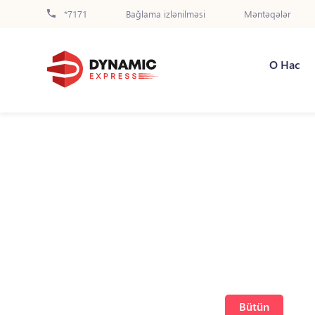
*7171
Bağlama izlənilməsi
Məntəqələr
О Нас
Bütün