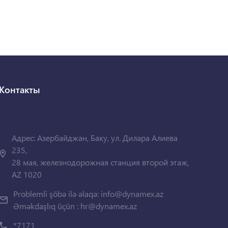
Контакты
Адрес: Азербайджан, Баку, ул. Дилара Алиева
235,
28 мая, железнодорожная станция второй этаж,
AZ 1020
Problemli şöbə ilə əlaqə:
info@dynamex.az
Əməkdaşlıq üçün :
hr@dynamex.az
*7171