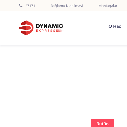
*7171
Bağlama izlənilməsi
Məntəqələr
О Нас
Bütün