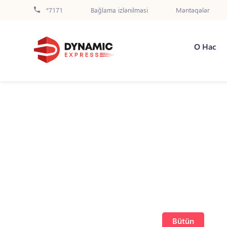
*7171
Bağlama izlənilməsi
Məntəqələr
О Нас
Bütün