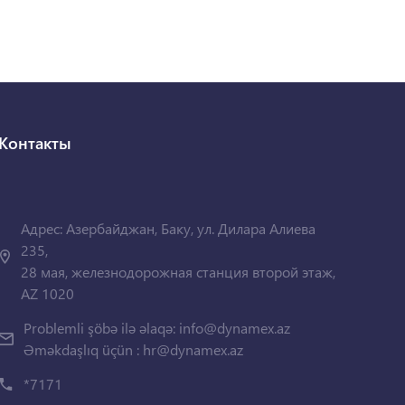
Контакты
Адрес: Азербайджан, Баку, ул. Дилара Алиева
235,
28 мая, железнодорожная станция второй этаж,
AZ 1020
Problemli şöbə ilə əlaqə:
info@dynamex.az
Əməkdaşlıq üçün :
hr@dynamex.az
*7171