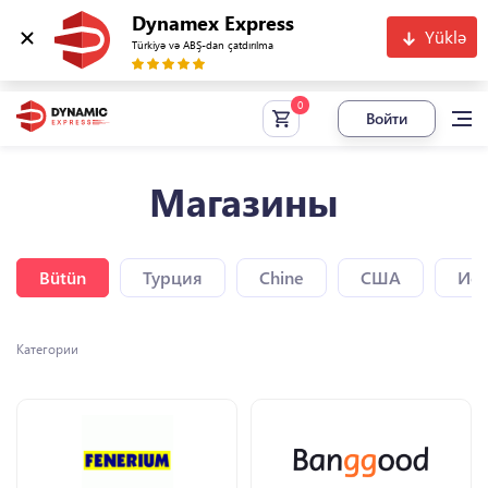
Dynamex Express
Yüklə
Türkiyə və ABŞ-dan çatdırılma
Войти
Магазины
Bütün
Турция
Chine
США
Исп
Категории