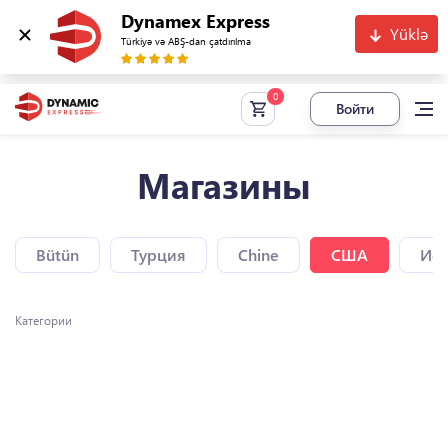
Dynamex Express
Yüklə
Türkiyə və ABŞ-dan çatdırılma
Войти
Магазины
Bütün
Турция
Chine
США
Исп
Категории