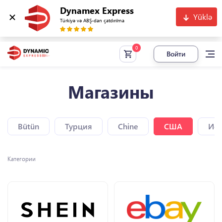
Dynamex Express
Yüklə
Türkiyə və ABŞ-dan çatdırılma
Войти
Магазины
Bütün
Турция
Chine
США
Исп
Категории