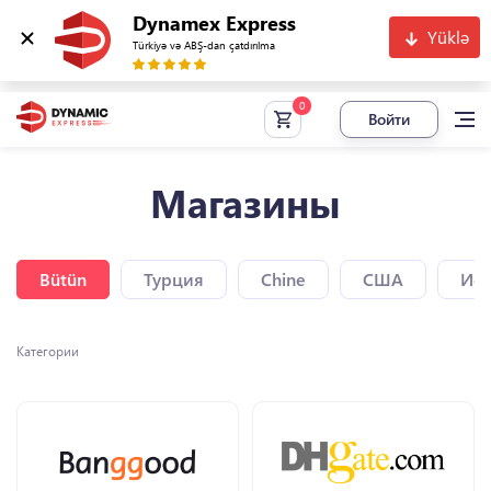
Dynamex Express
Yüklə
Türkiyə və ABŞ-dan çatdırılma
Войти
Магазины
Bütün
Турция
Chine
США
Исп
Категории