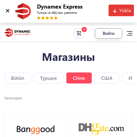
Dynamex Express
Yüklə
Türkiyə və ABŞ-dan çatdırılma
Войти
Магазины
Bütün
Турция
Chine
США
Исп
Категории