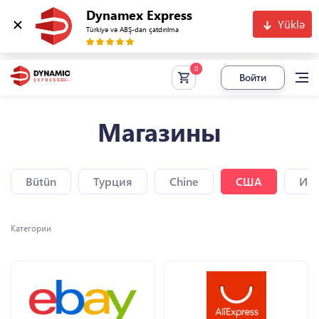
Dynamex Express
Yüklə
Türkiyə və ABŞ-dan çatdırılma
Войти
Магазины
Bütün
Турция
Chine
США
Исп
Категории