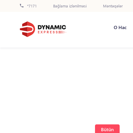
*7171
Bağlama izlənilməsi
Məntəqələr
О Нас
Bütün