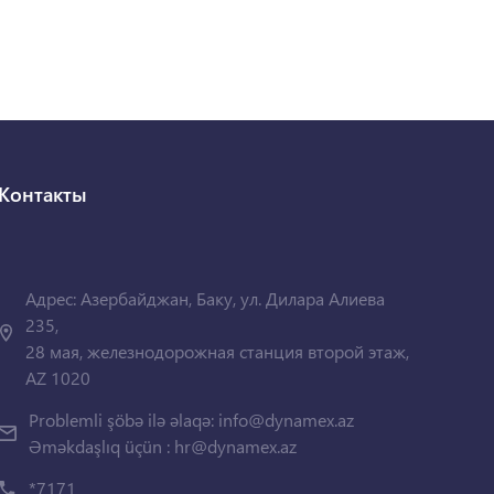
Контакты
Адрес: Азербайджан, Баку, ул. Дилара Алиева
235,
28 мая, железнодорожная станция второй этаж,
AZ 1020
Problemli şöbə ilə əlaqə:
info@dynamex.az
Əməkdaşlıq üçün :
hr@dynamex.az
*7171