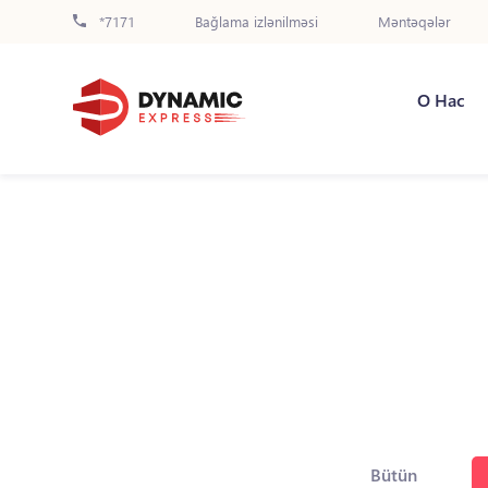
*7171
Bağlama izlənilməsi
Məntəqələr
О Нас
Bütün