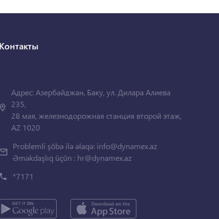
Контакты
Адрес: Азербайджан, Баку, ул. Дилара Алиева
235,
28 мая, железнодорожная станция второй этаж,
AZ 1020
Problemli şöbə ilə əlaqə:
info@dynamex.az
Əməkdaşlıq üçün :
hr@dynamex.az
*7171