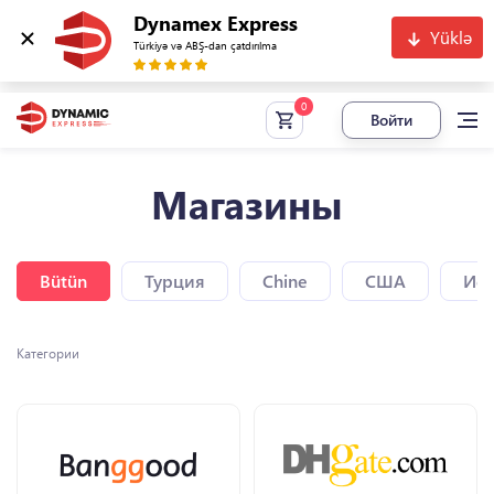
Dynamex Express
Yüklə
Türkiyə və ABŞ-dan çatdırılma
Войти
Магазины
Bütün
Турция
Chine
США
Исп
Категории