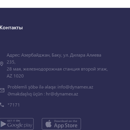
Контакты
Адрес: Азербайджан, Баку, ул. Дилара Алиева
235,
28 мая, железнодорожная станция второй этаж,
AZ 1020
Problemli şöbə ilə əlaqə:
info@dynamex.az
Əməkdaşlıq üçün :
hr@dynamex.az
*7171