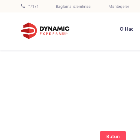
*7171
Bağlama izlənilməsi
Məntəqələr
О Нас
Bütün