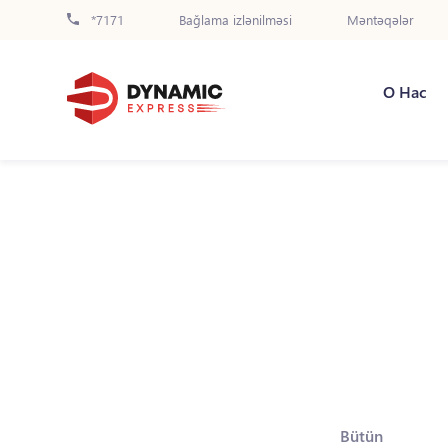
*7171
Bağlama izlənilməsi
Məntəqələr
О Нас
Bütün