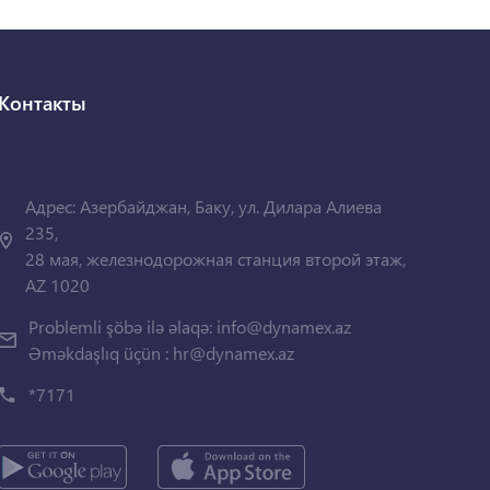
Контакты
Адрес: Азербайджан, Баку, ул. Дилара Алиева
235,
28 мая, железнодорожная станция второй этаж,
AZ 1020
Problemli şöbə ilə əlaqə:
info@dynamex.az
Əməkdaşlıq üçün :
hr@dynamex.az
*7171