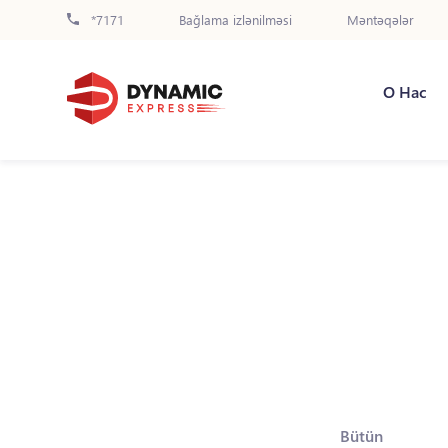
*7171
Bağlama izlənilməsi
Məntəqələr
О Нас
Bütün