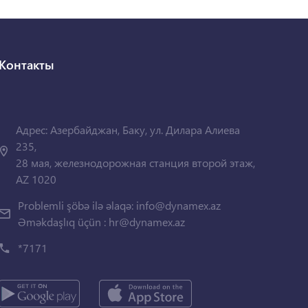
Контакты
Адрес: Азербайджан, Баку, ул. Дилара Алиева
235,
28 мая, железнодорожная станция второй этаж,
AZ 1020
Problemli şöbə ilə əlaqə:
info@dynamex.az
Əməkdaşlıq üçün :
hr@dynamex.az
*7171