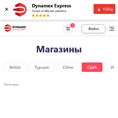
Dynamex Express
Yüklə
Türkiyə və ABŞ-dan çatdırılma
Войти
Магазины
Bütün
Турция
Chine
США
Исп
Категории