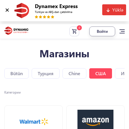
Dynamex Express
Yüklə
Türkiyə və ABŞ-dan çatdırılma
Войти
Магазины
Bütün
Турция
Chine
США
Исп
Категории