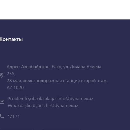
Контакты
Адрес: Азербайджан, Баку, ул. Дилара Алиева
235,
28 мая, железнодорожная станция второй этаж,
AZ 1020
Problemli şöbə ilə əlaqə:
info@dynamex.az
Əməkdaşlıq üçün :
hr@dynamex.az
*7171