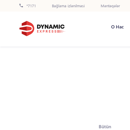
*7171
Bağlama izlənilməsi
Məntəqələr
О Нас
Bütün