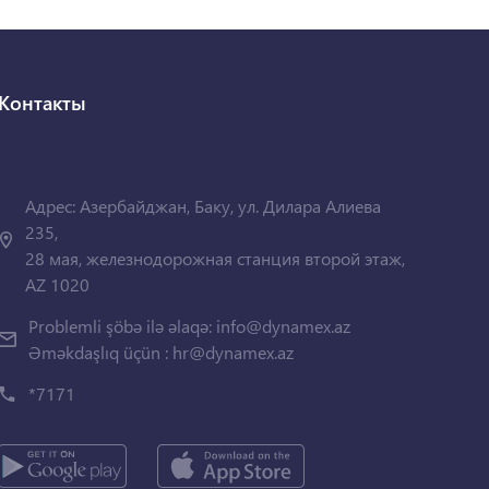
Контакты
Адрес: Азербайджан, Баку, ул. Дилара Алиева
235,
28 мая, железнодорожная станция второй этаж,
AZ 1020
Problemli şöbə ilə əlaqə:
info@dynamex.az
Əməkdaşlıq üçün :
hr@dynamex.az
*7171