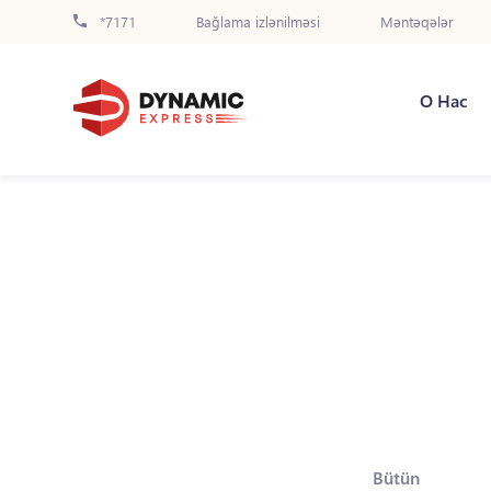
*7171
Bağlama izlənilməsi
Məntəqələr
О Нас
Bütün