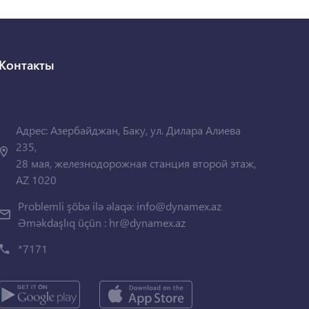
Контакты
Адрес: Азербайджан, Баку, ул. Дилара Алиева
235,
28 мая, железнодорожная станция второй этаж,
AZ 1020
Problemli şöbə ilə əlaqə:
info@dynamex.az
Əməkdaşlıq üçün :
hr@dynamex.az
*7171