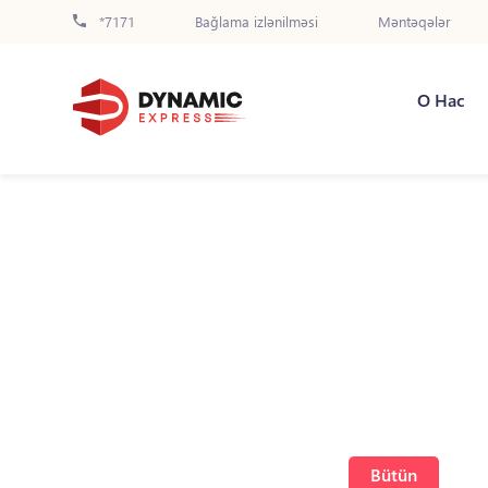
*7171
Bağlama izlənilməsi
Məntəqələr
О Нас
Bütün