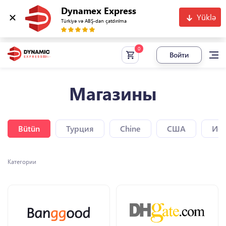
Dynamex Express
Yüklə
Türkiyə və ABŞ-dan çatdırılma
Войти
Магазины
Bütün
Турция
Chine
США
Исп
Категории