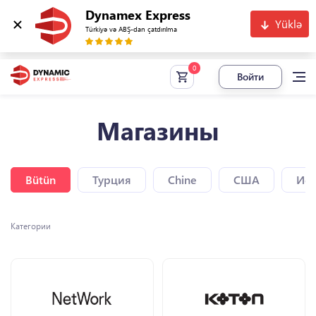
Dynamex Express
Yüklə
Türkiyə və ABŞ-dan çatdırılma
Войти
Магазины
Bütün
Турция
Chine
США
Исп
Категории