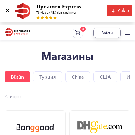
Dynamex Express
Yüklə
Türkiyə və ABŞ-dan çatdırılma
Войти
Магазины
Bütün
Турция
Chine
США
Исп
Категории