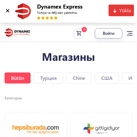
Dynamex Express
Yüklə
Türkiyə və ABŞ-dan çatdırılma
Войти
Магазины
Bütün
Турция
Chine
США
Исп
Категории