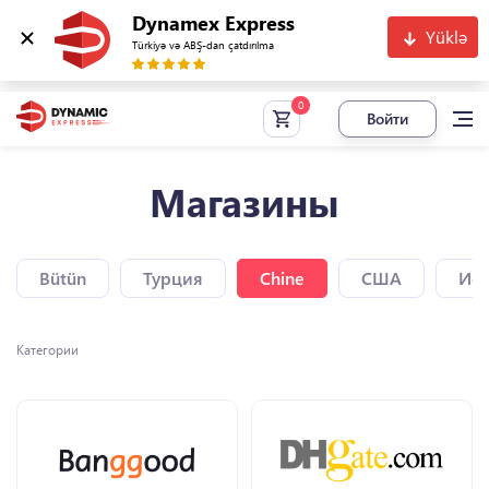
Dynamex Express
Yüklə
Türkiyə və ABŞ-dan çatdırılma
Войти
Магазины
Bütün
Турция
Chine
США
Исп
Категории