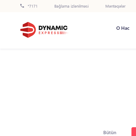
*7171
Bağlama izlənilməsi
Məntəqələr
О Нас
Bütün