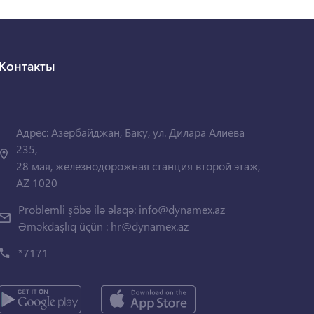
Контакты
Адрес: Азербайджан, Баку, ул. Дилара Алиева
235,
28 мая, железнодорожная станция второй этаж,
AZ 1020
Problemli şöbə ilə əlaqə:
info@dynamex.az
Əməkdaşlıq üçün :
hr@dynamex.az
*7171