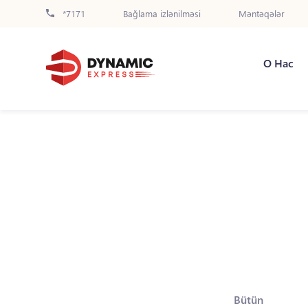
*7171
Bağlama izlənilməsi
Məntəqələr
О Нас
Bütün