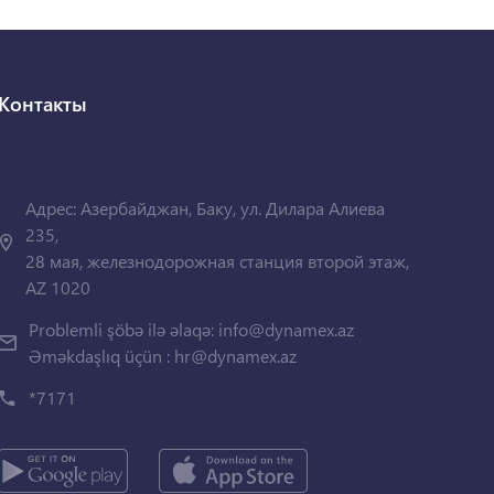
Контакты
Адрес: Азербайджан, Баку, ул. Дилара Алиева
235,
28 мая, железнодорожная станция второй этаж,
AZ 1020
Problemli şöbə ilə əlaqə:
info@dynamex.az
Əməkdaşlıq üçün :
hr@dynamex.az
*7171