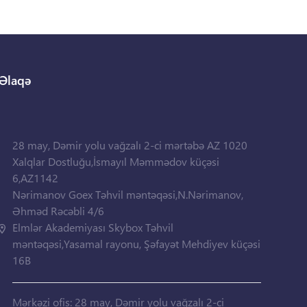
Əlaqə
28 may, Dəmir yolu vağzalı 2-ci mərtəbə AZ 1020
Xalqlar Dostluğu,İsmayıl Məmmədov küçəsi
6,AZ1142
Nərimanov Goex Təhvil məntəqəsi,N.Nərimanov,
Əhməd Rəcəbli 4/6
Elmlər Akademiyası Skybox Təhvil
məntəqəsi,Yasamal rayonu, Şəfayət Mehdiyev küçəsi
16B
Mərkəzi ofis: 28 may, Dəmir yolu vağzalı 2-ci