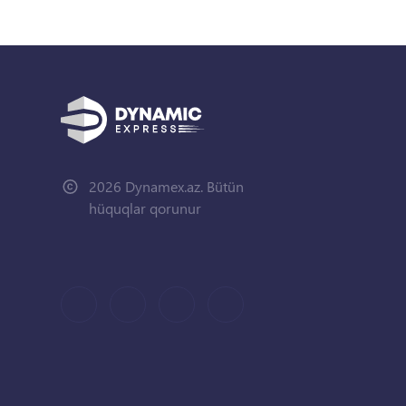
2026 Dynamex.az. Bütün
hüquqlar qorunur