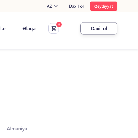
AZ
Daxil ol
Qeydiyyat
klər
Əlaqə
Daxil ol
.
Almaniya