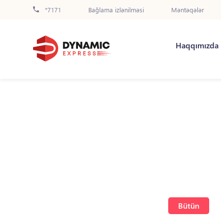
*7171
Bağlama izlənilməsi
Məntəqələr
Haqqımızda
Bütün