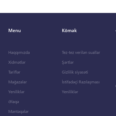
Menu
Kömək
Haqqımızda
Tez-tez verilən suallar
Xidmətlər
Şərtlər
Tariflər
Gizlilik siyasəti
Mağazalar
İstifadəçi Razılaşması
Yeniliklər
Yeniliklər
Əlaqə
Məntəqələr