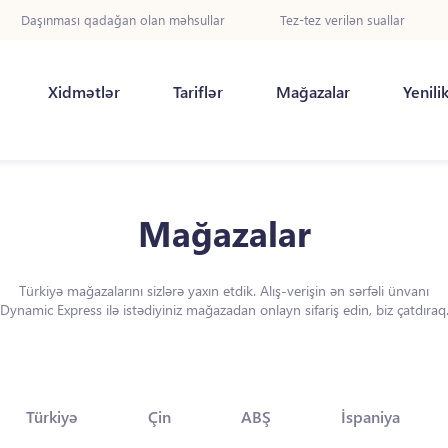
Daşınması qadağan olan məhsullar
Tez-tez verilən suallar
Xidmətlər
Tariflər
Mağazalar
Yenili
Mağazalar
Türkiyə mağazalarını sizlərə yaxın etdik. Alış-verişin ən sərfəli ünvanı
Dynamic Express ilə istədiyiniz mağazadan onlayn sifariş edin, biz çatdıraq
Türkiyə
Çin
ABŞ
İspaniya