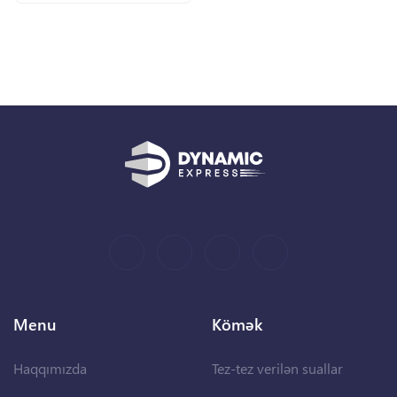
Menu
Kömək
Haqqımızda
Tez-tez verilən suallar