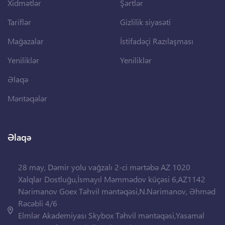
Xidmətlər
Şərtlər
Tariflər
Gizlilik siyasəti
Mağazalar
İstifadəçi Razılaşması
Yeniliklər
Yeniliklər
Əlaqə
Məntəqələr
Əlaqə
28 may, Dəmir yolu vağzalı 2-ci mərtəbə AZ 1020
Xalqlar Dostluğu,İsmayıl Məmmədov küçəsi 6,AZ1142
Nərimanov Goex Təhvil məntəqəsi,N.Nərimanov, Əhməd
Rəcəbli 4/6
Elmlər Akademiyası Skybox Təhvil məntəqəsi,Yasamal