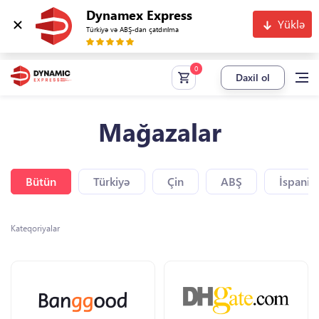
Dynamex Express
Yüklə
Türkiyə və ABŞ-dan çatdırılma
Daxil ol
Mağazalar
Bütün
Türkiyə
Çin
ABŞ
İspaniy
Kateqoriyalar