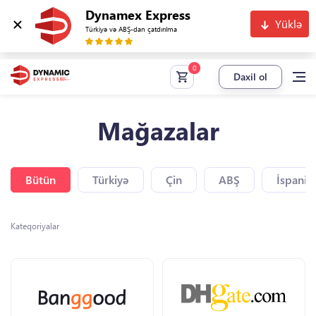
Dynamex Express
Yüklə
Türkiyə və ABŞ-dan çatdırılma
Daxil ol
Mağazalar
Bütün
Türkiyə
Çin
ABŞ
İspaniy
Kateqoriyalar