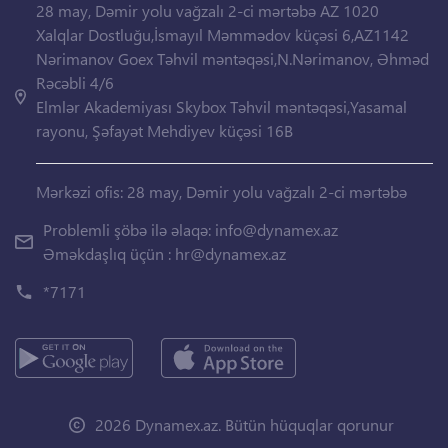
28 may, Dəmir yolu vağzalı 2-ci mərtəbə AZ 1020
Xalqlar Dostluğu,İsmayıl Məmmədov küçəsi 6,AZ1142
Nərimanov Goex Təhvil məntəqəsi,N.Nərimanov, Əhməd
Rəcəbli 4/6
Elmlər Akademiyası Skybox Təhvil məntəqəsi,Yasamal
rayonu, Şəfayət Mehdiyev küçəsi 16B
Mərkəzi ofis: 28 may, Dəmir yolu vağzalı 2-ci mərtəbə
Problemli şöbə ilə əlaqə:
info@dynamex.az
Əməkdaşlıq üçün :
hr@dynamex.az
*7171
2026 Dynamex.az. Bütün hüquqlar qorunur