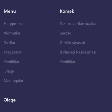
Menu
Kömək
Haqqımızda
Tez-tez verilən suallar
Xidmətlər
Şərtlər
Tariflər
Gizlilik siyasəti
Mağazalar
İstifadəçi Razılaşması
Yeniliklər
Yeniliklər
Əlaqə
Məntəqələr
Əlaqə