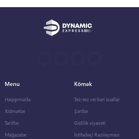
Menu
Kömək
Haqqımızda
Tez-tez verilən suallar
Xidmətlər
Şərtlər
Tariflər
Gizlilik siyasəti
Mağazalar
İstifadəçi Razılaşması