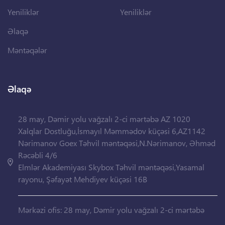
Yeniliklər
Yeniliklər
Əlaqə
Məntəqələr
Əlaqə
28 may, Dəmir yolu vağzalı 2-ci mərtəbə AZ 1020
Xalqlar Dostluğu,İsmayıl Məmmədov küçəsi 6,AZ1142
Nərimanov Goex Təhvil məntəqəsi,N.Nərimanov, Əhməd
Rəcəbli 4/6
Elmlər Akademiyası Skybox Təhvil məntəqəsi,Yasamal
rayonu, Şəfayət Mehdiyev küçəsi 16B
Mərkəzi ofis: 28 may, Dəmir yolu vağzalı 2-ci mərtəbə