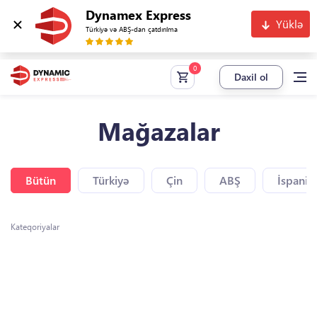
Dynamex Express
Yüklə
Türkiyə və ABŞ-dan çatdırılma
Daxil ol
Mağazalar
Bütün
Türkiyə
Çin
ABŞ
İspaniy
Kateqoriyalar