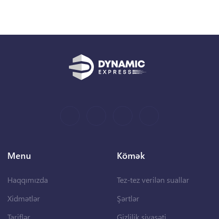
Menu
Kömək
Haqqımızda
Tez-tez verilən suallar
Xidmətlər
Şərtlər
Tariflər
Gizlilik siyasəti