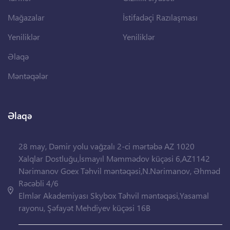
Mağazalar
İstifadəçi Razılaşması
Yeniliklər
Yeniliklər
Əlaqə
Məntəqələr
Əlaqə
28 may, Dəmir yolu vağzalı 2-ci mərtəbə AZ 1020
Xalqlar Dostluğu,İsmayıl Məmmədov küçəsi 6,AZ1142
Nərimanov Goex Təhvil məntəqəsi,N.Nərimanov, Əhməd
Rəcəbli 4/6
Elmlər Akademiyası Skybox Təhvil məntəqəsi,Yasamal
rayonu, Şəfayət Mehdiyev küçəsi 16B