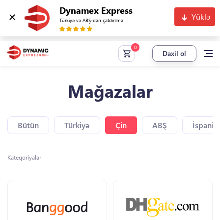
Dynamex Express
Yüklə
Türkiyə və ABŞ-dan çatdırılma
Daxil ol
Mağazalar
Bütün
Türkiyə
Çin
ABŞ
İspaniy
Kateqoriyalar