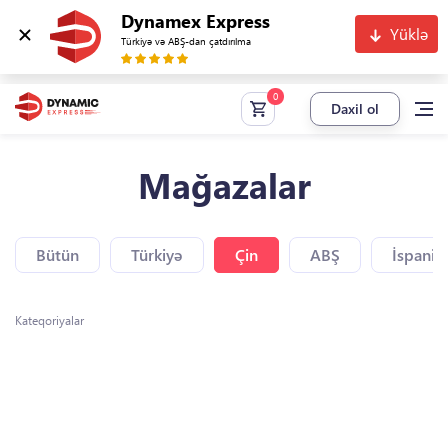
Dynamex Express
Yüklə
Türkiyə və ABŞ-dan çatdırılma
Daxil ol
Mağazalar
Bütün
Türkiyə
Çin
ABŞ
İspaniy
Kateqoriyalar