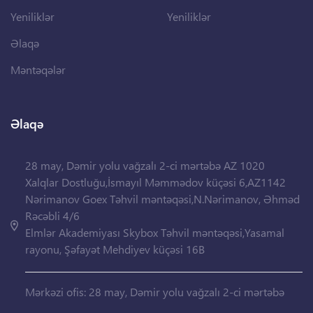
Yeniliklər
Yeniliklər
Əlaqə
Məntəqələr
Əlaqə
28 may, Dəmir yolu vağzalı 2-ci mərtəbə AZ 1020
Xalqlar Dostluğu,İsmayıl Məmmədov küçəsi 6,AZ1142
Nərimanov Goex Təhvil məntəqəsi,N.Nərimanov, Əhməd
Rəcəbli 4/6
Elmlər Akademiyası Skybox Təhvil məntəqəsi,Yasamal
rayonu, Şəfayət Mehdiyev küçəsi 16B
Mərkəzi ofis: 28 may, Dəmir yolu vağzalı 2-ci mərtəbə