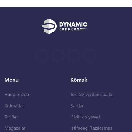
Menu
Kömək
Haqqımızda
Tez-tez verilən suallar
Xidmətlər
Şərtlər
Tariflər
Gizlilik siyasəti
Mağazalar
İstifadəçi Razılaşması