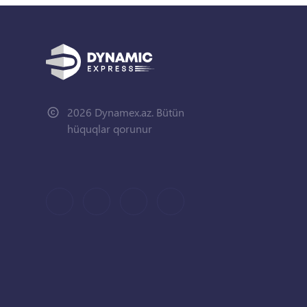
2026 Dynamex.az. Bütün
hüquqlar qorunur