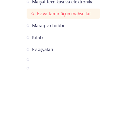
Məişət texnikası və elektronika
Ev və təmir üçün məhsullar
Maraq və hobbi
Kitab
Ev əşyaları