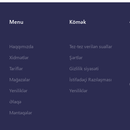
Menu
Kömək
Haqqımızda
Tez-tez verilən suallar
Xidmətlər
Şərtlər
Tariflər
Gizlilik siyasəti
Mağazalar
İstifadəçi Razılaşması
Yeniliklər
Yeniliklər
Əlaqə
Məntəqələr