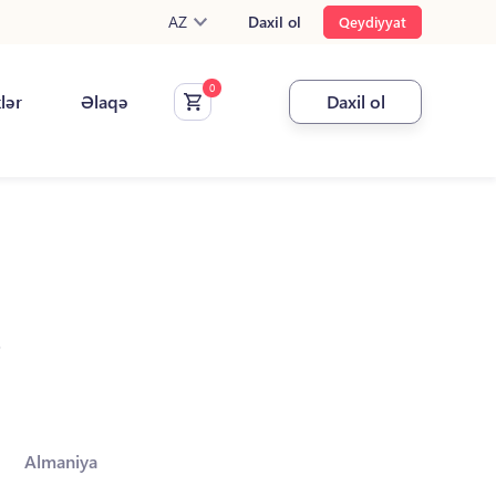
AZ
Daxil ol
Qeydiyyat
klər
Əlaqə
Daxil ol
.
Almaniya