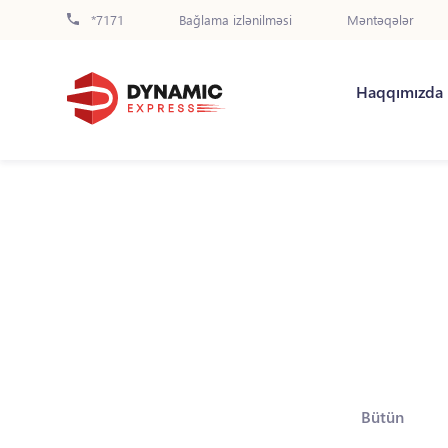
*7171
Bağlama izlənilməsi
Məntəqələr
Haqqımızda
Bütün