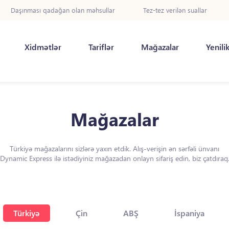
Daşınması qadağan olan məhsullar
Tez-tez verilən suallar
Xidmətlər
Tariflər
Mağazalar
Yenili
Mağazalar
Türkiyə mağazalarını sizlərə yaxın etdik. Alış-verişin ən sərfəli ünvanı
Dynamic Express ilə istədiyiniz mağazadan onlayn sifariş edin, biz çatdıraq
Türkiyə
Çin
ABŞ
İspaniya