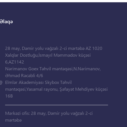
Əlaqə
28 may, Dəmir yolu vağzalı 2-ci mərtəbə AZ 1020
Xalqlar Dostluğu,İsmayıl Məmmədov küçəsi
6,AZ1142
Nərimanov Goex Təhvil məntəqəsi,N.Nərimanov,
Əhməd Rəcəbli 4/6
Elmlər Akademiyası Skybox Təhvil
məntəqəsi,Yasamal rayonu, Şəfayət Mehdiyev küçəsi
16B
Mərkəzi ofis: 28 may, Dəmir yolu vağzalı 2-ci
mərtəbə