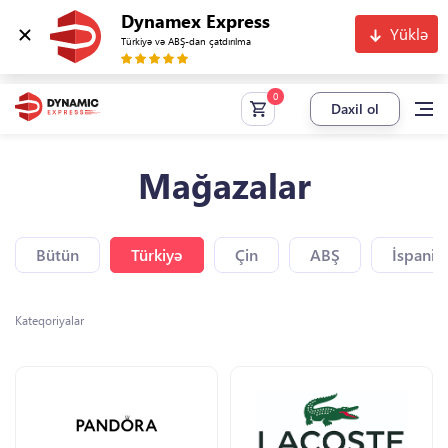
Dynamex Express
Yüklə
Türkiyə və ABŞ-dan çatdırılma
Daxil ol
Mağazalar
Bütün
Türkiyə
Çin
ABŞ
İspaniy
Kateqoriyalar