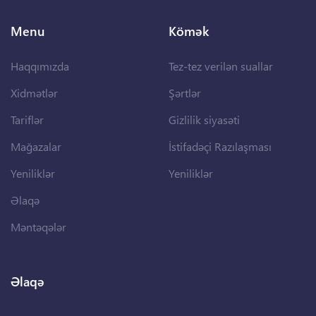
Menu
Kömək
Haqqımızda
Tez-tez verilən suallar
Xidmətlər
Şərtlər
Tariflər
Gizlilik siyasəti
Mağazalar
İstifadəçi Razılaşması
Yeniliklər
Yeniliklər
Əlaqə
Məntəqələr
Əlaqə