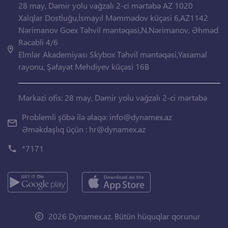
28 may, Dəmir yolu vağzalı 2-ci mərtəbə AZ 1020
Xalqlar Dostluğu,İsmayıl Məmmədov küçəsi 6,AZ1142
Nərimanov Goex Təhvil məntəqəsi,N.Nərimanov, Əhməd
Rəcəbli 4/6
Elmlər Akademiyası Skybox Təhvil məntəqəsi,Yasamal
rayonu, Şəfayət Mehdiyev küçəsi 16B
Mərkəzi ofis: 28 may, Dəmir yolu vağzalı 2-ci mərtəbə
Problemli şöbə ilə əlaqə:
info@dynamex.az
Əməkdaşlıq üçün :
hr@dynamex.az
*7171
2026 Dynamex.az. Bütün hüquqlar qorunur