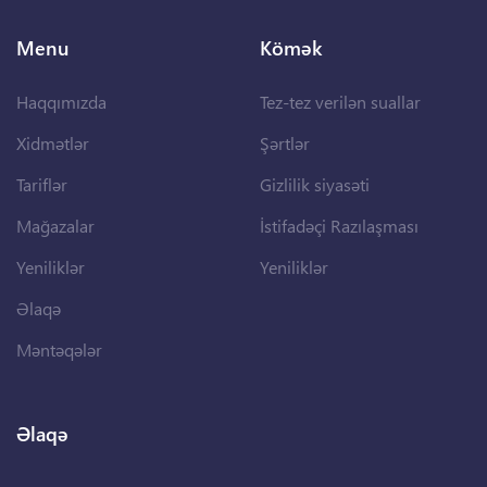
Menu
Kömək
Haqqımızda
Tez-tez verilən suallar
Xidmətlər
Şərtlər
Tariflər
Gizlilik siyasəti
Mağazalar
İstifadəçi Razılaşması
Yeniliklər
Yeniliklər
Əlaqə
Məntəqələr
Əlaqə