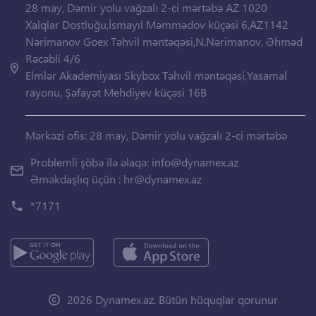
28 may, Dəmir yolu vağzalı 2-ci mərtəbə AZ 1020
Xalqlar Dostluğu,İsmayıl Məmmədov küçəsi 6,AZ1142
Nərimanov Goex Təhvil məntəqəsi,N.Nərimanov, Əhməd
Rəcəbli 4/6
Elmlər Akademiyası Skybox Təhvil məntəqəsi,Yasamal
rayonu, Şəfayət Mehdiyev küçəsi 16B
Mərkəzi ofis: 28 may, Dəmir yolu vağzalı 2-ci mərtəbə
Problemli şöbə ilə əlaqə:
info@dynamex.az
Əməkdaşlıq üçün :
hr@dynamex.az
*7171
2026 Dynamex.az. Bütün hüquqlar qorunur