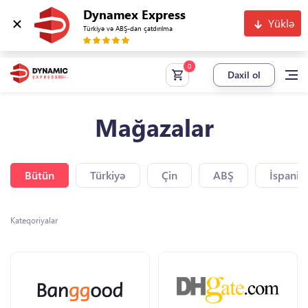
Dynamex Express
Yüklə
Türkiyə və ABŞ-dan çatdırılma
Daxil ol
Mağazalar
Bütün
Türkiyə
Çin
ABŞ
İspaniy
Kateqoriyalar