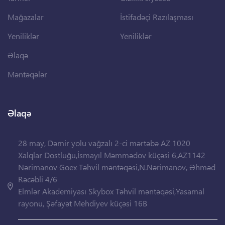
Mağazalar
İstifadəçi Razılaşması
Yeniliklər
Yeniliklər
Əlaqə
Məntəqələr
Əlaqə
28 may, Dəmir yolu vağzalı 2-ci mərtəbə AZ 1020
Xalqlar Dostluğu,İsmayıl Məmmədov küçəsi 6,AZ1142
Nərimanov Goex Təhvil məntəqəsi,N.Nərimanov, Əhməd
Rəcəbli 4/6
Elmlər Akademiyası Skybox Təhvil məntəqəsi,Yasamal
rayonu, Şəfayət Mehdiyev küçəsi 16B