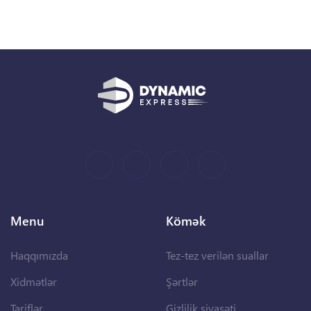
Menu
Kömək
Haqqımızda
Tez-tez verilən suallar
Xidmətlər
Şərtlər
Tariflər
Gizlilik siyasəti