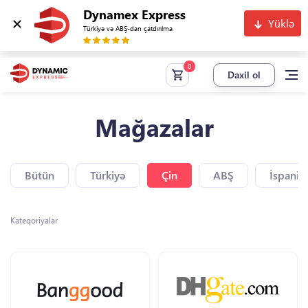
Dynamex Express
Yüklə
Türkiyə və ABŞ-dan çatdırılma
Daxil ol
Mağazalar
Bütün
Türkiyə
Çin
ABŞ
İspaniy
Kateqoriyalar