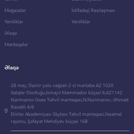
Mağazalar
İstifadəçi Razılaşması
Yeniliklər
Yeniliklər
Əlaqə
Məntəqələr
Əlaqə
28 may, Dəmir yolu vağzalı 2-ci mərtəbə AZ 1020
Xalqlar Dostluğu,İsmayıl Məmmədov küçəsi 6,AZ1142
Nərimanov Goex Təhvil məntəqəsi,N.Nərimanov, Əhməd
Rəcəbli 4/6
Elmlər Akademiyası Skybox Təhvil məntəqəsi,Yasamal
rayonu, Şəfayət Mehdiyev küçəsi 16B