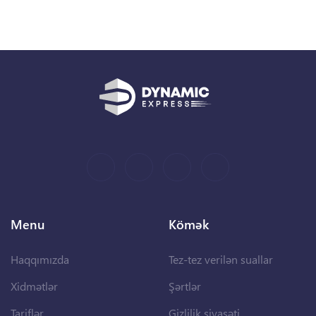
Menu
Kömək
Haqqımızda
Tez-tez verilən suallar
Xidmətlər
Şərtlər
Tariflər
Gizlilik siyasəti