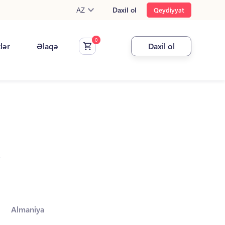
AZ
Daxil ol
Qeydiyyat
klər
Əlaqə
Daxil ol
.
Almaniya