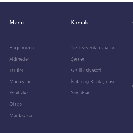
Menu
Kömək
Haqqımızda
Tez-tez verilən suallar
Xidmətlər
Şərtlər
Tariflər
Gizlilik siyasəti
Mağazalar
İstifadəçi Razılaşması
Yeniliklər
Yeniliklər
Əlaqə
Məntəqələr