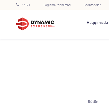
*7171
Bağlama izlənilməsi
Məntəqələr
Haqqımızda
Bütün