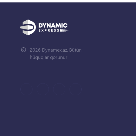
2026 Dynamex.az. Bütün
hüquqlar qorunur