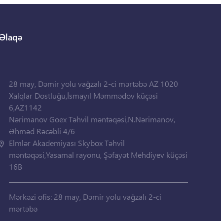
Əlaqə
28 may, Dəmir yolu vağzalı 2-ci mərtəbə AZ 1020
Xalqlar Dostluğu,İsmayıl Məmmədov küçəsi
6,AZ1142
Nərimanov Goex Təhvil məntəqəsi,N.Nərimanov,
Əhməd Rəcəbli 4/6
Elmlər Akademiyası Skybox Təhvil
məntəqəsi,Yasamal rayonu, Şəfayət Mehdiyev küçəsi
16B
Mərkəzi ofis: 28 may, Dəmir yolu vağzalı 2-ci
mərtəbə