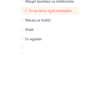
Məişət texnikası və elektronika
Ev və təmir üçün məhsullar
Maraq və hobbi
Kitab
Ev əşyaları