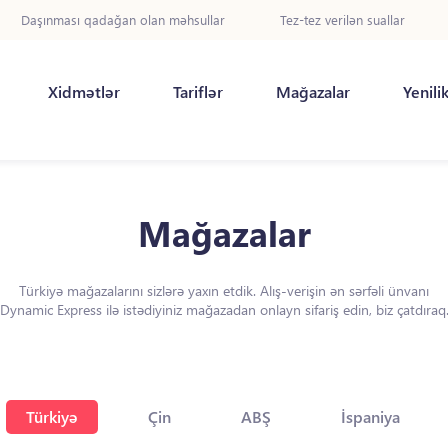
Daşınması qadağan olan məhsullar
Tez-tez verilən suallar
Xidmətlər
Tariflər
Mağazalar
Yenili
Mağazalar
Türkiyə mağazalarını sizlərə yaxın etdik. Alış-verişin ən sərfəli ünvanı
Dynamic Express ilə istədiyiniz mağazadan onlayn sifariş edin, biz çatdıraq
Türkiyə
Çin
ABŞ
İspaniya