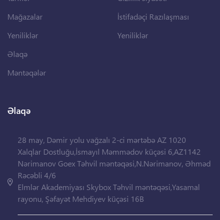
Mağazalar
İstifadəçi Razılaşması
Yeniliklər
Yeniliklər
Əlaqə
Məntəqələr
Əlaqə
28 may, Dəmir yolu vağzalı 2-ci mərtəbə AZ 1020
Xalqlar Dostluğu,İsmayıl Məmmədov küçəsi 6,AZ1142
Nərimanov Goex Təhvil məntəqəsi,N.Nərimanov, Əhməd
Rəcəbli 4/6
Elmlər Akademiyası Skybox Təhvil məntəqəsi,Yasamal
rayonu, Şəfayət Mehdiyev küçəsi 16B