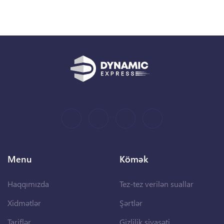
Menu
Kömək
Haqqımızda
Tez-tez verilən suallar
Xidmətlər
Şərtlər
Tariflər
Gizlilik siyasəti