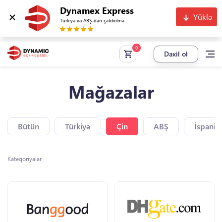
Dynamex Express
Yüklə
Türkiyə və ABŞ-dan çatdırılma
Daxil ol
Mağazalar
Bütün
Türkiyə
Çin
ABŞ
İspaniy
Kateqoriyalar