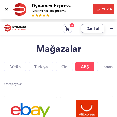
Dynamex Express
Yüklə
Türkiyə və ABŞ-dan çatdırılma
Daxil ol
Mağazalar
Bütün
Türkiyə
Çin
ABŞ
İspaniy
Kateqoriyalar