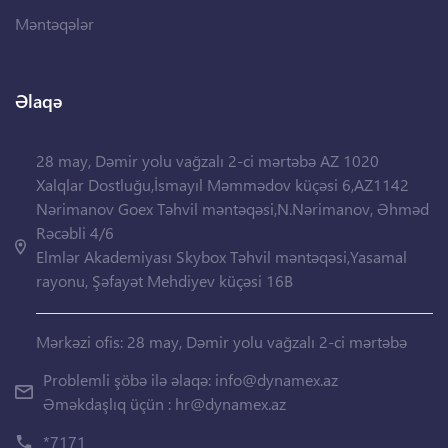
Məntəqələr
Əlaqə
28 may, Dəmir yolu vağzalı 2-ci mərtəbə AZ 1020
Xalqlar Dostluğu,İsmayıl Məmmədov küçəsi 6,AZ1142
Nərimanov Goex Təhvil məntəqəsi,N.Nərimanov, Əhməd
Rəcəbli 4/6
Elmlər Akademiyası Skybox Təhvil məntəqəsi,Yasamal
rayonu, Şəfayət Mehdiyev küçəsi 16B
Mərkəzi ofis: 28 may, Dəmir yolu vağzalı 2-ci mərtəbə
Problemli şöbə ilə əlaqə:
info@dynamex.az
Əməkdaşlıq üçün :
hr@dynamex.az
*7171