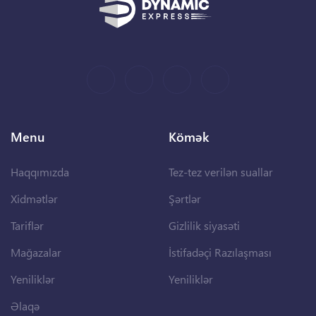
Menu
Kömək
Haqqımızda
Tez-tez verilən suallar
Xidmətlər
Şərtlər
Tariflər
Gizlilik siyasəti
Mağazalar
İstifadəçi Razılaşması
Yeniliklər
Yeniliklər
Əlaqə