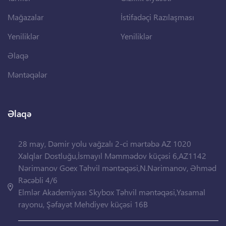
Mağazalar
İstifadəçi Razılaşması
Yeniliklər
Yeniliklər
Əlaqə
Məntəqələr
Əlaqə
28 may, Dəmir yolu vağzalı 2-ci mərtəbə AZ 1020
Xalqlar Dostluğu,İsmayıl Məmmədov küçəsi 6,AZ1142
Nərimanov Goex Təhvil məntəqəsi,N.Nərimanov, Əhməd
Rəcəbli 4/6
Elmlər Akademiyası Skybox Təhvil məntəqəsi,Yasamal
rayonu, Şəfayət Mehdiyev küçəsi 16B