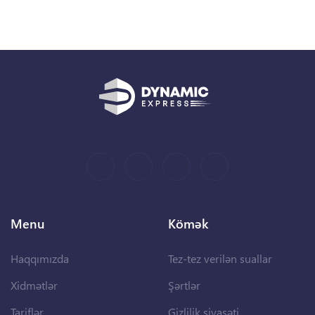
Menu
Kömək
Haqqımızda
Tez-tez verilən suallar
Xidmətlər
Şərtlər
Tariflər
Gizlilik siyasəti