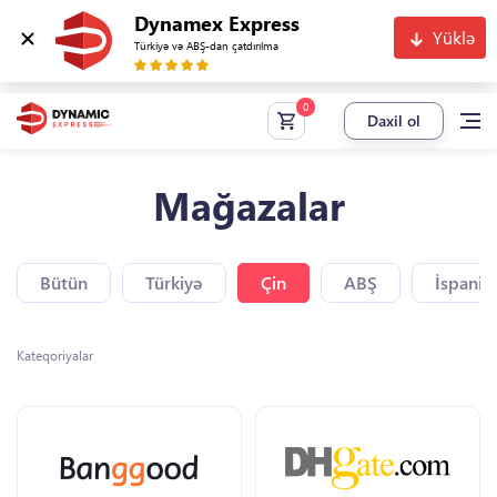
Dynamex Express
Yüklə
Türkiyə və ABŞ-dan çatdırılma
Daxil ol
Mağazalar
Bütün
Türkiyə
Çin
ABŞ
İspaniy
Kateqoriyalar