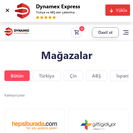
Dynamex Express
Yüklə
Türkiyə və ABŞ-dan çatdırılma
Daxil ol
Mağazalar
Bütün
Türkiyə
Çin
ABŞ
İspaniy
Kateqoriyalar