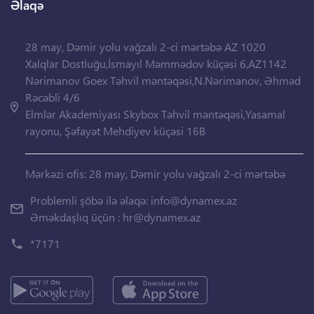
Əlaqə
28 may, Dəmir yolu vağzalı 2-ci mərtəbə AZ 1020
Xalqlar Dostluğu,İsmayıl Məmmədov küçəsi 6,AZ1142
Nərimanov Goex Təhvil məntəqəsi,N.Nərimanov, Əhməd
Rəcəbli 4/6
Elmlər Akademiyası Skybox Təhvil məntəqəsi,Yasamal
rayonu, Şəfayət Mehdiyev küçəsi 16B
Mərkəzi ofis: 28 may, Dəmir yolu vağzalı 2-ci mərtəbə
Problemli şöbə ilə əlaqə:
info@dynamex.az
Əməkdaşlıq üçün :
hr@dynamex.az
*7171