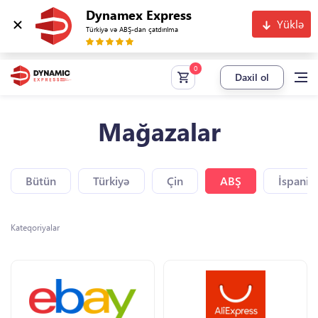
Dynamex Express
Yüklə
Türkiyə və ABŞ-dan çatdırılma
Daxil ol
Mağazalar
Bütün
Türkiyə
Çin
ABŞ
İspaniy
Kateqoriyalar