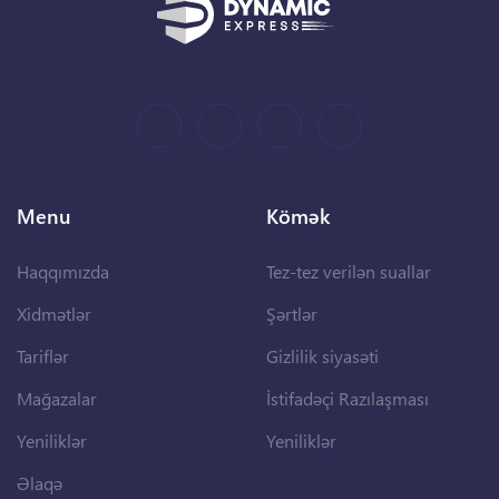
Menu
Kömək
Haqqımızda
Tez-tez verilən suallar
Xidmətlər
Şərtlər
Tariflər
Gizlilik siyasəti
Mağazalar
İstifadəçi Razılaşması
Yeniliklər
Yeniliklər
Əlaqə