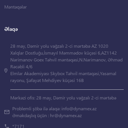
Məntəqələr
Əlaqə
28 may, Dəmir yolu vağzalı 2-ci mərtəbə AZ 1020
Xalqlar Dostluğu,İsmayıl Məmmədov küçəsi 6,AZ1142
Nərimanov Goex Təhvil məntəqəsi,N.Nərimanov, Əhməd
Rəcəbli 4/6
Elmlər Akademiyası Skybox Təhvil məntəqəsi,Yasamal
rayonu, Şəfayət Mehdiyev küçəsi 16B
Mərkəzi ofis: 28 may, Dəmir yolu vağzalı 2-ci mərtəbə
Problemli şöbə ilə əlaqə:
info@dynamex.az
Əməkdaşlıq üçün :
hr@dynamex.az
*7171