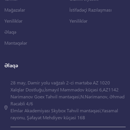
Mağazalar
İstifadəçi Razılaşması
Yeniliklər
Yeniliklər
Əlaqə
Məntəqələr
Əlaqə
28 may, Dəmir yolu vağzalı 2-ci mərtəbə AZ 1020
Xalqlar Dostluğu,İsmayıl Məmmədov küçəsi 6,AZ1142
Nərimanov Goex Təhvil məntəqəsi,N.Nərimanov, Əhməd
Rəcəbli 4/6
Elmlər Akademiyası Skybox Təhvil məntəqəsi,Yasamal
rayonu, Şəfayət Mehdiyev küçəsi 16B