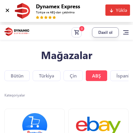
Dynamex Express
Yüklə
Türkiyə və ABŞ-dan çatdırılma
Daxil ol
Mağazalar
Bütün
Türkiyə
Çin
ABŞ
İspaniy
Kateqoriyalar