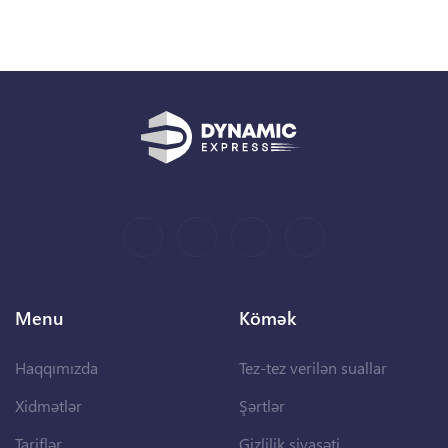
Menu
Kömək
Haqqımızda
Tez-tez verilən suallar
Xidmətlər
Şərtlər
Tariflər
Gizlilik siyasəti