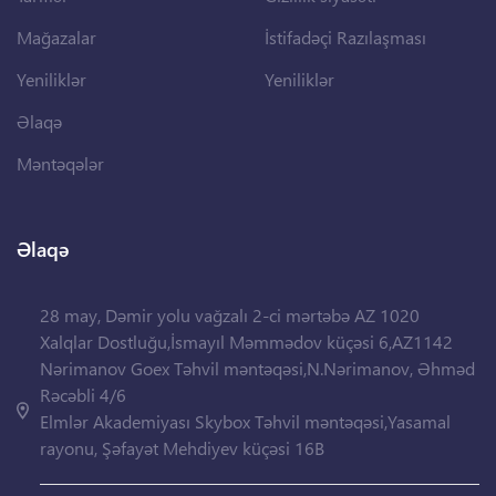
Mağazalar
İstifadəçi Razılaşması
Yeniliklər
Yeniliklər
Əlaqə
Məntəqələr
Əlaqə
28 may, Dəmir yolu vağzalı 2-ci mərtəbə AZ 1020
Xalqlar Dostluğu,İsmayıl Məmmədov küçəsi 6,AZ1142
Nərimanov Goex Təhvil məntəqəsi,N.Nərimanov, Əhməd
Rəcəbli 4/6
Elmlər Akademiyası Skybox Təhvil məntəqəsi,Yasamal
rayonu, Şəfayət Mehdiyev küçəsi 16B