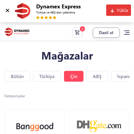
Dynamex Express
Yüklə
Türkiyə və ABŞ-dan çatdırılma
Daxil ol
Mağazalar
Bütün
Türkiyə
Çin
ABŞ
İspaniy
Kateqoriyalar