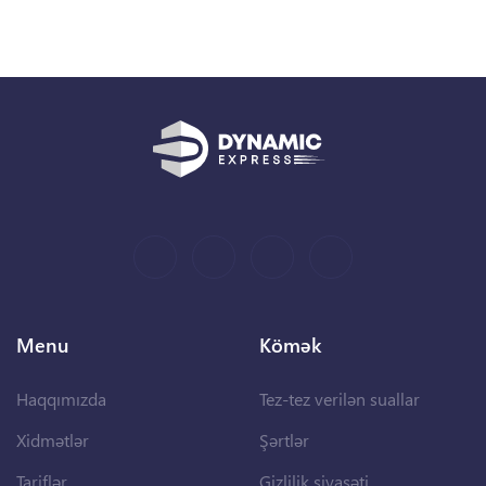
Menu
Kömək
Haqqımızda
Tez-tez verilən suallar
Xidmətlər
Şərtlər
Tariflər
Gizlilik siyasəti