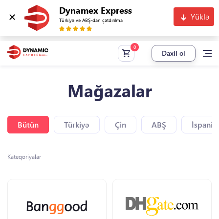
Dynamex Express
Yüklə
Türkiyə və ABŞ-dan çatdırılma
Daxil ol
Mağazalar
Bütün
Türkiyə
Çin
ABŞ
İspaniy
Kateqoriyalar