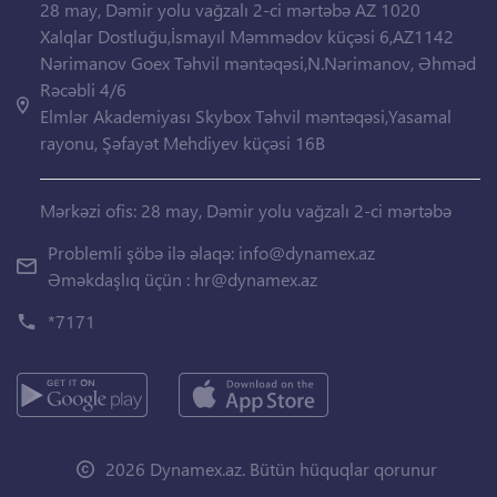
28 may, Dəmir yolu vağzalı 2-ci mərtəbə AZ 1020
Xalqlar Dostluğu,İsmayıl Məmmədov küçəsi 6,AZ1142
Nərimanov Goex Təhvil məntəqəsi,N.Nərimanov, Əhməd
Rəcəbli 4/6
Elmlər Akademiyası Skybox Təhvil məntəqəsi,Yasamal
rayonu, Şəfayət Mehdiyev küçəsi 16B
Mərkəzi ofis: 28 may, Dəmir yolu vağzalı 2-ci mərtəbə
Problemli şöbə ilə əlaqə:
info@dynamex.az
Əməkdaşlıq üçün :
hr@dynamex.az
*7171
2026 Dynamex.az. Bütün hüquqlar qorunur