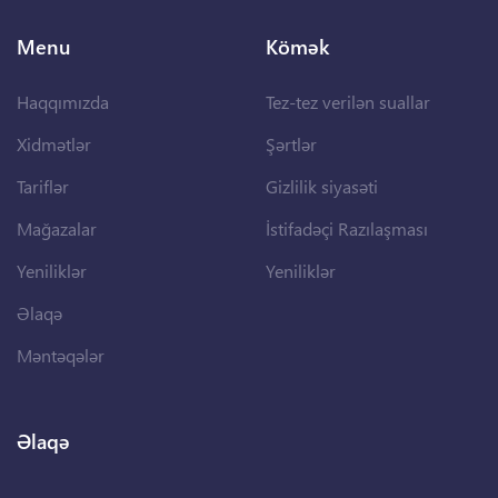
Menu
Kömək
Haqqımızda
Tez-tez verilən suallar
Xidmətlər
Şərtlər
Tariflər
Gizlilik siyasəti
Mağazalar
İstifadəçi Razılaşması
Yeniliklər
Yeniliklər
Əlaqə
Məntəqələr
Əlaqə