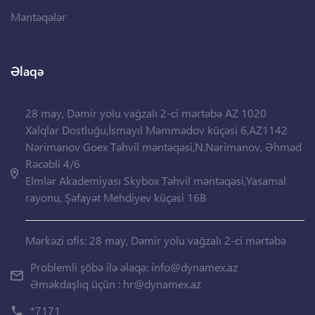
Məntəqələr
Əlaqə
28 may, Dəmir yolu vağzalı 2-ci mərtəbə AZ 1020
Xalqlar Dostluğu,İsmayıl Məmmədov küçəsi 6,AZ1142
Nərimanov Goex Təhvil məntəqəsi,N.Nərimanov, Əhməd
Rəcəbli 4/6
Elmlər Akademiyası Skybox Təhvil məntəqəsi,Yasamal
rayonu, Şəfayət Mehdiyev küçəsi 16B
Mərkəzi ofis: 28 may, Dəmir yolu vağzalı 2-ci mərtəbə
Problemli şöbə ilə əlaqə:
info@dynamex.az
Əməkdaşlıq üçün :
hr@dynamex.az
*7171