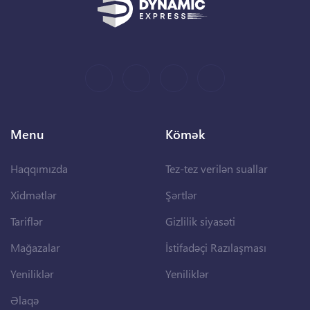
Menu
Kömək
Haqqımızda
Tez-tez verilən suallar
Xidmətlər
Şərtlər
Tariflər
Gizlilik siyasəti
Mağazalar
İstifadəçi Razılaşması
Yeniliklər
Yeniliklər
Əlaqə