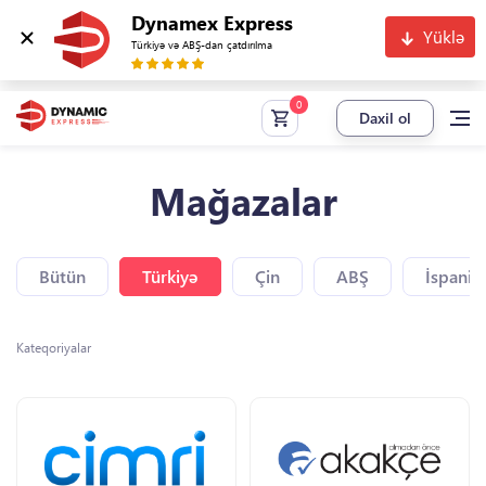
Dynamex Express
Yüklə
Türkiyə və ABŞ-dan çatdırılma
Daxil ol
Mağazalar
Bütün
Türkiyə
Çin
ABŞ
İspaniy
Kateqoriyalar